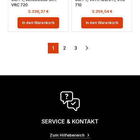
VRC 720
710
3.338,37
€
3.359,54
€
In den Warenkorb
In den Warenkorb
1
2
3
SERVICE & KONTAKT
Zum Hilfebereich