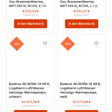
Gas-Brennwerttherme,
Gas-Brennwerttherme,
WPT250 IS, RC310, E / H
WPT250 IS, RC310, L / LL
4.012,22
€
4.012,22
€
7.422,00
€
7.422,00
€
In den Warenkorb
In den Warenkorb
-43%
-43%
Buderus WLW196i-14 AR B,
Buderus WLW196i-14 AR B,
Logatherm Luft/Wasser
Logatherm Luft/Wasser
Heizungs-Wärmepumpe,
Heizungs-Wärmepumpe,
schwarz
weiß
10.071,56
€
10.071,56
€
17.950,00
€
17.950,00
€