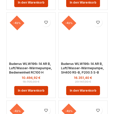
In den Warenkorb
In den Warenkorb
-43%
-43%
Buderus WLW196i-14 AR B,
Buderus WLW196i-14 AR B,
Luft/Wasser-Wärmepumpe,
Luft/Wasser-Wärmepumpe,
Bedieneinheit RC100 H
SH400 RS-B, P200.5 S-B
10.494,92
€
16.351,40
€
18.705,00
€
29.147,30
€
In den Warenkorb
In den Warenkorb
-43%
-43%