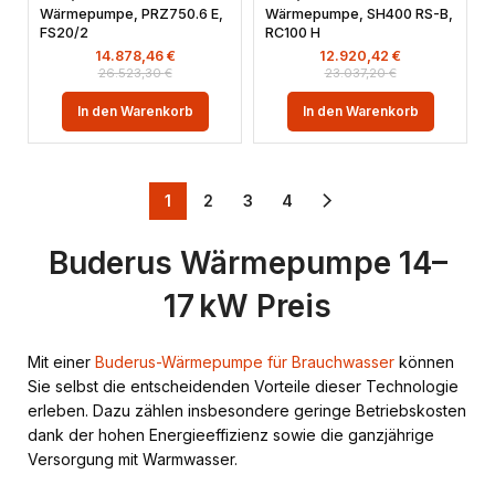
Wärmepumpe, PRZ750.6 E,
Wärmepumpe, SH400 RS-B,
FS20/2
RC100 H
14.878,46
€
12.920,42
€
26.523,30
€
23.037,20
€
In den Warenkorb
In den Warenkorb
1
2
3
4
Buderus Wärmepumpe 14–
17 kW Preis
Mit einer
Buderus-Wärmepumpe für Brauchwasser
können
Sie selbst die entscheidenden Vorteile dieser Technologie
erleben. Dazu zählen insbesondere geringe Betriebskosten
dank der hohen Energieeffizienz sowie die ganzjährige
Versorgung mit Warmwasser.