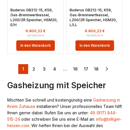
Buderus GB212-15, K59,
Buderus GB212-15, K59,
Gas-Brennwertkessel,
Gas-Brennwertkessel,
L200/2R Speicher, HSM20,
L200/2R Speicher, HSM20,
E/H
L/LL
6.800,22
€
6.800,22
€
12.126,10
€
12.126,10
€
In den Warenkorb
In den Warenkorb
1
2
3
4
…
16
17
18
Gasheizung mit Speicher
Möchten Sie schnell und kostengünstig eine
Gasheizung in
Ihrem Zuhause
installieren? Unser professionelles Team hilft
Ihnen gerne dabei. Rufen Sie uns an unter:
49 (917) 844-
515-24
oder schreiben Sie uns eine E-Mail an:
info@billiger-
heizen.com
. Wir helfen Ihnen bei der Auswahl des