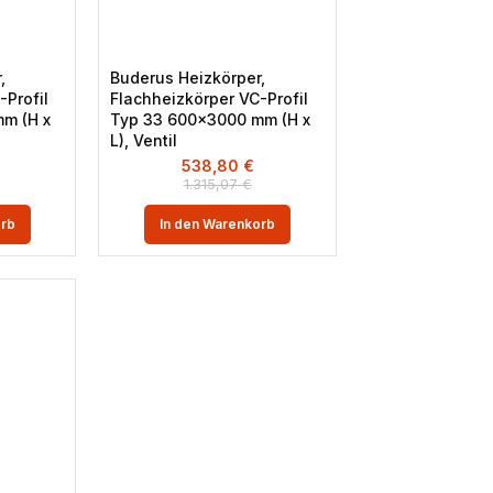
,
Buderus Heizkörper,
-Profil
Flachheizkörper VC-Profil
m (H x
Typ 33 600×3000 mm (H x
L), Ventil
538,80
€
1.315,07
€
orb
In den Warenkorb