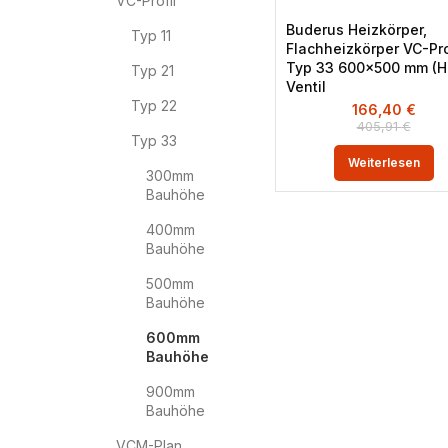
VC-Profil
Buderus Heizkörper,
Typ 11
Flachheizkörper VC-Pro
Typ 33 600×500 mm (H 
Typ 21
Ventil
Typ 22
166,40
€
405,91
€
Typ 33
Weiterlesen
300mm
Bauhöhe
400mm
Bauhöhe
500mm
Bauhöhe
600mm
Bauhöhe
900mm
Bauhöhe
VCM-Plan