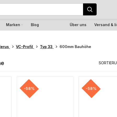
Marken
Blog
Über uns
Versand & l
derus
VC-Profil
Typ 33
600mm Bauhöhe
he
SORTIER
-58%
-58%