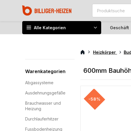
Alle Kategorien
Geschäft
Heizkörper
Bu
600mm Bauhö
Warenkategorien
Abgassysteme
Ausdehnungsgefäße
-58%
Brauchwasser und
Heizung
Durchlauferhitzer
Fussbodenheizung