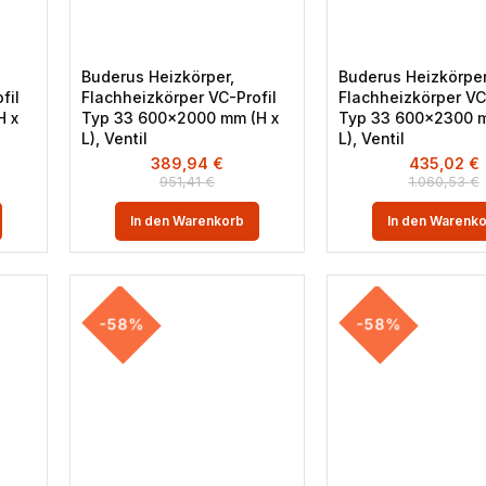
Buderus Heizkörper,
Buderus Heizkörper
fil
Flachheizkörper VC-Profil
Flachheizkörper VC
H x
Typ 33 600×2000 mm (H x
Typ 33 600×2300 m
L), Ventil
L), Ventil
389,94
€
435,02
€
951,41
€
1.060,53
€
In den Warenkorb
In den Warenk
-58%
-58%