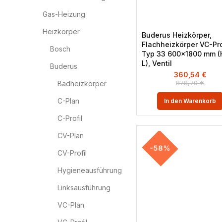
Gas-Heizung
Heizkörper
Buderus Heizkörper,
Flachheizkörper VC-Pro
Bosch
Typ 33 600×1800 mm (
L), Ventil
Buderus
360,54
€
878,70
€
Badheizkörper
C-Plan
In den Warenkorb
C-Profil
CV-Plan
-58%
CV-Profil
Hygieneausführung
Linksausführung
VC-Plan