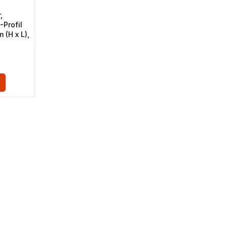
,
-Profil
(H x L),