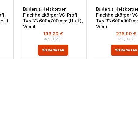
Buderus Heizkörper,
Buderus Heizkörper
fil
Flachheizkörper VC-Profil
Flachheizkörper VC
x L),
Typ 33 600×700 mm (H x L),
Typ 33 600×900 mm 
Ventil
Ventil
196,20
€
225,99
€
478,62
€
551,39
€
Weiterlesen
Weiterlesen