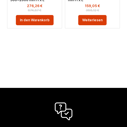
276,26
€
159,05
€
674,67
€
388,12
€
In den Warenkorb
Weiterlesen