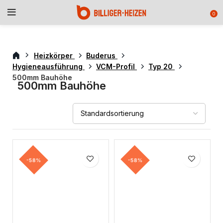
0
Heizkörper
Buderus
Hygieneausführung
VCM-Profil
Typ 20
500mm Bauhöhe
500mm Bauhöhe
-58%
-58%