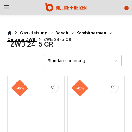
0
Gas-Heizung
Bosch
Kombithermen
Cerapur ZWB
ZWB 24-5 CR
ZWB 24-5 CR
-46%
-42%