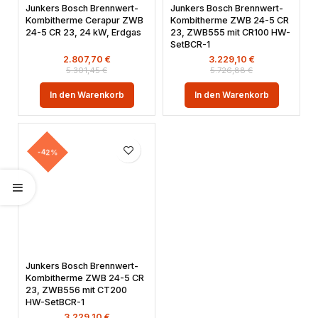
Junkers Bosch Brennwert-
Junkers Bosch Brennwert-
Kombitherme Cerapur ZWB
Kombitherme ZWB 24-5 CR
24-5 CR 23, 24 kW, Erdgas
23, ZWB555 mit CR100 HW-
SetBCR-1
2.807,70
€
3.229,10
€
5.301,45
€
5.726,88
€
In den Warenkorb
In den Warenkorb
-42%
Junkers Bosch Brennwert-
Kombitherme ZWB 24-5 CR
23, ZWB556 mit CT200
HW-SetBCR-1
3.229,10
€