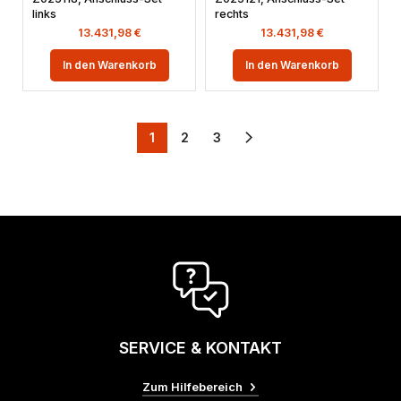
links
rechts
13.431,98
€
13.431,98
€
In den Warenkorb
In den Warenkorb
1
2
3
SERVICE & KONTAKT
Zum Hilfebereich