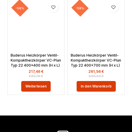
-58%
-58%
Buderus Heizkörper Ventil-
Buderus Heizkörper Ventil-
Kompaktheizkörper VC-Plan
Kompaktheizkörper VC-Plan
Typ 22 400×400 mm (H x L)
Typ 22 400×700 mm (H x L)
217,46
€
261,56
€
530,74
€
639,03
€
Weiterlesen
In den Warenkorb