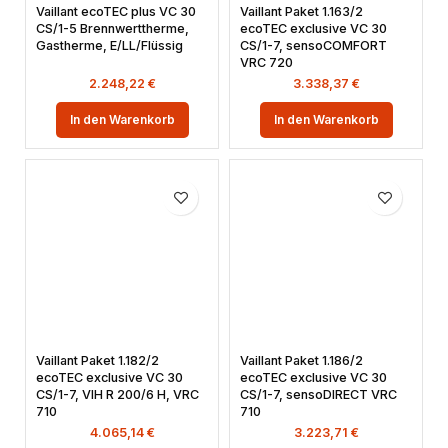
Vaillant ecoTEC plus VC 30
Vaillant Paket 1.163/2
CS/1-5 Brennwerttherme,
ecoTEC exclusive VC 30
Gastherme, E/LL/Flüssig
CS/1-7, sensoCOMFORT
VRC 720
2.248,22
€
3.338,37
€
In den Warenkorb
In den Warenkorb
Vaillant Paket 1.182/2
Vaillant Paket 1.186/2
ecoTEC exclusive VC 30
ecoTEC exclusive VC 30
CS/1-7, VIH R 200/6 H, VRC
CS/1-7, sensoDIRECT VRC
710
710
4.065,14
€
3.223,71
€