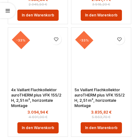
2.345,50
€
3.518,20
€
In den Warenkorb
In den Warenkorb
-33%
-33%
4x Vaillant Flachkollektor
5x Vaillant Flachkollektor
auroTHERM plus VFK 155/2
auroTHERM plus VFK 155/2
H, 2,51 m², horizontale
H, 2,51 m², horizontale
Montage
Montage
3.094,94
€
3.835,82
€
4.691,00
€
5.863,70
€
In den Warenkorb
In den Warenkorb