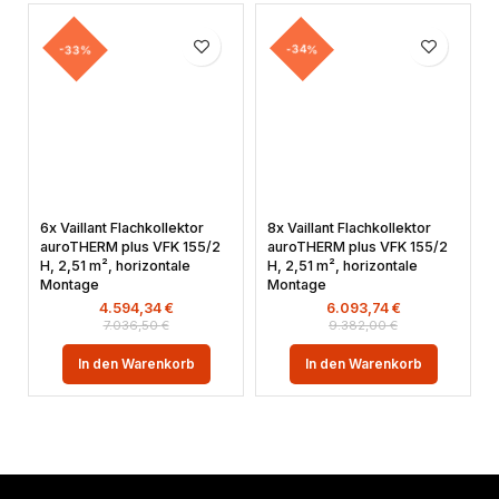
-33%
-34%
6x Vaillant Flachkollektor
8x Vaillant Flachkollektor
auroTHERM plus VFK 155/2
auroTHERM plus VFK 155/2
H, 2,51 m², horizontale
H, 2,51 m², horizontale
Montage
Montage
4.594,34
€
6.093,74
€
7.036,50
€
9.382,00
€
In den Warenkorb
In den Warenkorb