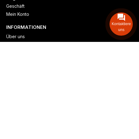
Geschäft
Mein Konto
Kontaktiere
INFORMATIONEN
uns
Über uns
Versand & lieferung
Zahlungsmöglichkeiten
Kontaktieren
Adresse: Zollstockgürtel 65, 50969 Köln, Deutschland
Telefon: +49 (917) 844-515-24
info@billiger-heizen.com
Billiger-Heizen.com
2025
F&M GmbH (HRB 31389, DE 306468471). Alle Rechte vorbehalten.
⚬
Impressum
⚬
Datenschutz
⚬
Allgemeine
⚬
Rücksendung &
Rückerstattung