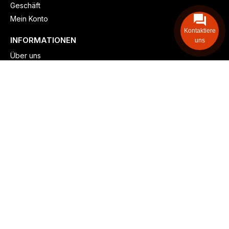
Geschäft
Mein Konto
Kontaktiere
INFORMATIONEN
uns
Über uns
Versand & lieferung
Zahlungsmöglichkeiten
Kontaktieren
Adresse: Zollstockgürtel 65, 50969 Köln, Deutschland
Telefon: +49 (917) 844-515-24
info@billiger-heizen.com
Billiger-Heizen.com
2025
F&M GmbH (HRB 31389, DE 306468471). Alle Rechte vorbehalten.
⚬
Impressum
⚬
Datenschutz
⚬
Allgemeine
⚬
Rücksendung &
Rückerstattung