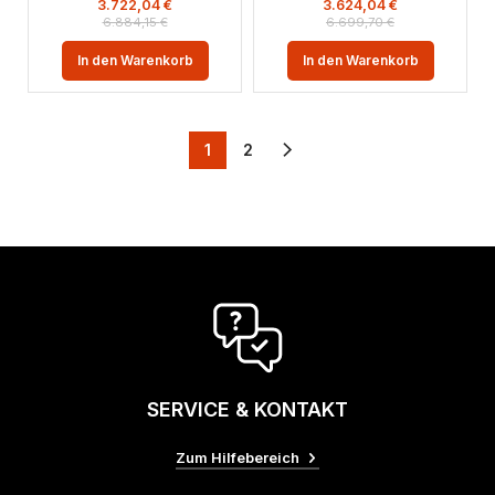
3.722,04
€
3.624,04
€
6.884,15
€
6.699,70
€
In den Warenkorb
In den Warenkorb
1
2
SERVICE & KONTAKT
Zum Hilfebereich