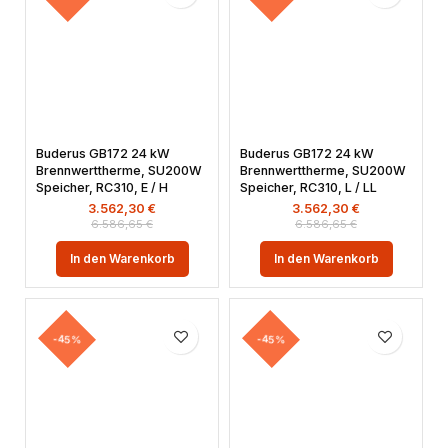
Buderus GB172 24 kW
Buderus GB172 24 kW
Brennwerttherme, SU200W
Brennwerttherme, SU200W
Speicher, RC310, E / H
Speicher, RC310, L / LL
3.562,30
€
3.562,30
€
6.586,65
€
6.586,65
€
In den Warenkorb
In den Warenkorb
-45%
-45%