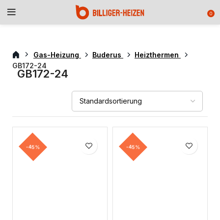
0
Gas-Heizung
Buderus
Heizthermen
GB172-24
GB172-24
-45%
-45%