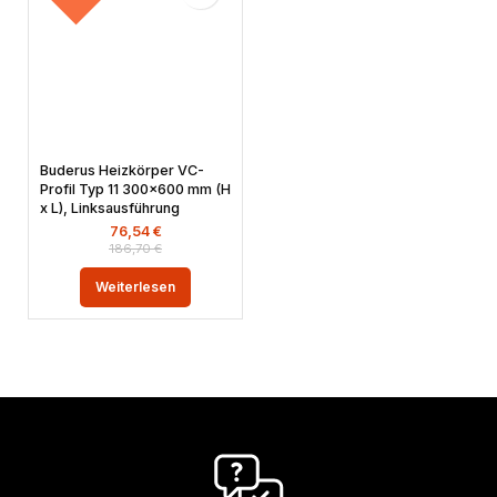
Buderus Heizkörper VC-
Profil Typ 11 300×600 mm (H
x L), Linksausführung
76,54
€
186,70
€
Weiterlesen