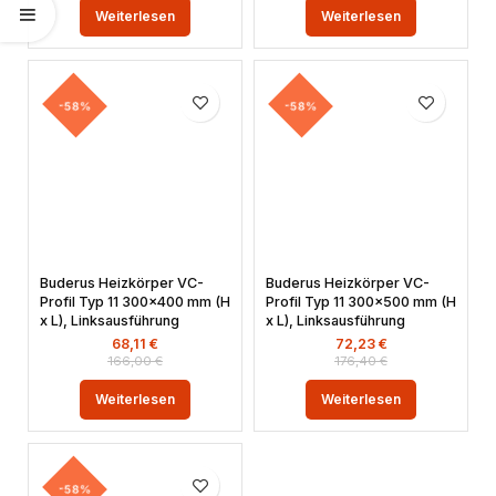
Weiterlesen
Weiterlesen
-58%
-58%
Buderus Heizkörper VC-
Buderus Heizkörper VC-
Profil Typ 11 300×400 mm (H
Profil Typ 11 300×500 mm (H
x L), Linksausführung
x L), Linksausführung
68,11
€
72,23
€
166,00
€
176,40
€
Weiterlesen
Weiterlesen
-58%