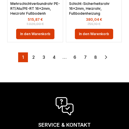
Mehrschichtverbundrohr PE-
Schicht-Sicherheitsrohr
RT/Alu/PE-RT 16x2mm,
16x2mm, Heizrohr,
Heizrohr Fußbodenh
Fußbodenheizung
515,87
€
380,04
€
1.026,00
€
755,10
€
In den Warenkorb
In den Warenkorb
1
2
3
4
…
6
7
8
SERVICE & KONTAKT