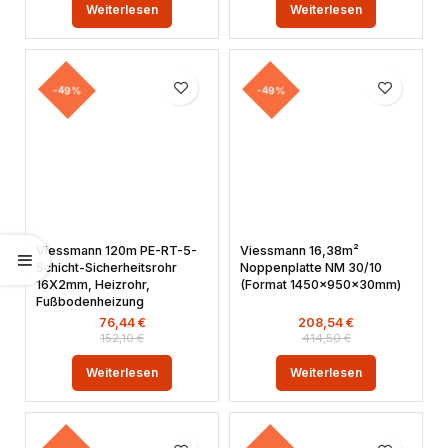
Weiterlesen
Weiterlesen
-49%
-49%
Viessmann 120m PE-RT-5-
Viessmann 16,38m²
Schicht-Sicherheitsrohr
Noppenplatte NM 30/10
16X2mm, Heizrohr,
(Format 1450x950x30mm)
Fußbodenheizung
76,44
€
208,54
€
152,10
€
414,50
€
Weiterlesen
Weiterlesen