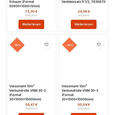
Schaum (Format
Ventileinsatz R 1/2, 7636670
50000x1000x5mm)
73,30
€
24,99
€
145,70
€
43,90
€
Weiterlesen
Weiterlesen
-49%
-49%
Viessmann 10m²
Viessmann 10m²
Verbundrolle VNM 30-2
Verbundrolle VNM 30-3
(Format
(Format
30x1000x10000mm)
30x1000x10000mm)
55,47
€
50,08
€
110,30
€
99,60
€