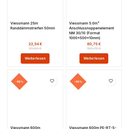
Viessmann 25m
Viessmann 5.0m²
Randdämmstreifen 50mm
Anschlussnoppenelement
NM 30/10 (Format
1000x500x10mm)
22,54
€
80,75
€
39,60
€
160,70
€
Weiterlesen
Weiterlesen
-49%
-49%
Viessmann 600m
Viessmann 600m PE-RT-5-