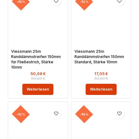
-49%
-42%
Viessmann 25m
Viessmann 25m
Randdämmstreifen 150mm
Randdämmstreifen 150mm
für Fließestrich, Stärke
Standard, Stärke 10mm
10mm
50,08
€
17,05
€
99,60
€
30,00
€
Weiterlesen
Weiterlesen
-42%
-49%