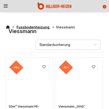
0
Fussbodenheizung
Viessmann
Viessmann
-49%
-42%
50m² Viessmann PE-
Viessmann „GHQ“