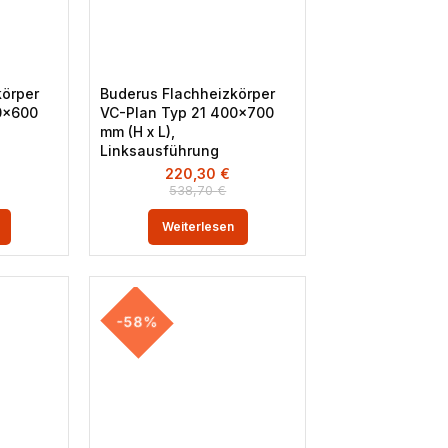
körper
Buderus Flachheizkörper
0×600
VC-Plan Typ 21 400×700
mm (H x L),
Linksausführung
220,30
€
538,70
€
Weiterlesen
-58%