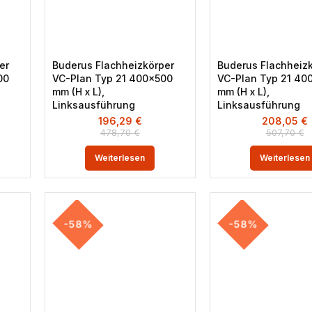
er
Buderus Flachheizkörper
Buderus Flachheiz
00
VC-Plan Typ 21 400×500
VC-Plan Typ 21 40
mm (H x L),
mm (H x L),
Linksausführung
Linksausführung
196,29
€
208,05
€
478,70
€
507,70
€
Weiterlesen
Weiterlesen
-58%
-58%