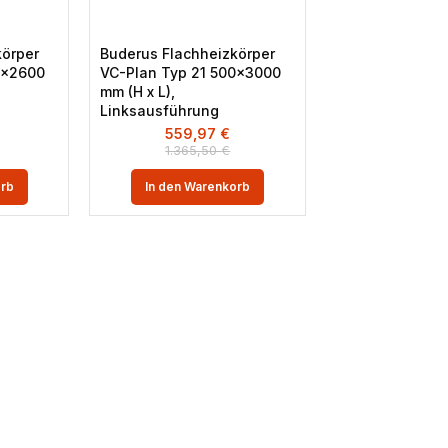
körper
Buderus Flachheizkörper
0×2600
VC-Plan Typ 21 500×3000
mm (H x L),
Linksausführung
559,97
€
1.365,50
€
orb
In den Warenkorb