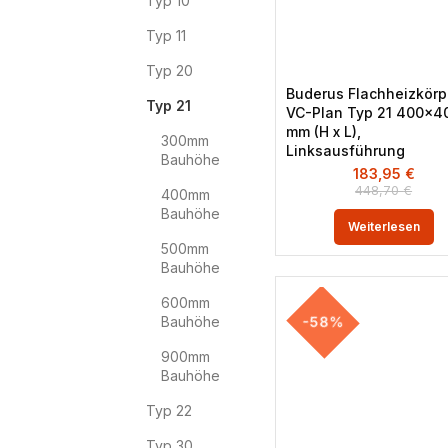
Typ 10
Typ 11
Typ 20
Buderus Flachheizkörp
Typ 21
VC-Plan Typ 21 400×4
mm (H x L),
300mm
Linksausführung
Bauhöhe
183,95
€
448,70
€
400mm
Bauhöhe
Weiterlesen
500mm
Bauhöhe
600mm
Bauhöhe
-58%
900mm
Bauhöhe
Typ 22
Typ 30