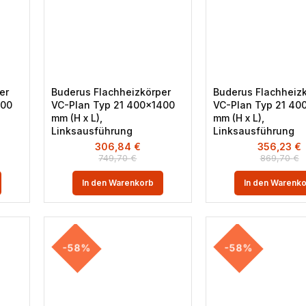
er
Buderus Flachheizkörper
Buderus Flachheiz
000
VC-Plan Typ 21 400×1400
VC-Plan Typ 21 40
mm (H x L),
mm (H x L),
Linksausführung
Linksausführung
306,84
€
356,23
€
749,70
€
869,70
€
In den Warenkorb
In den Warenk
-58%
-58%