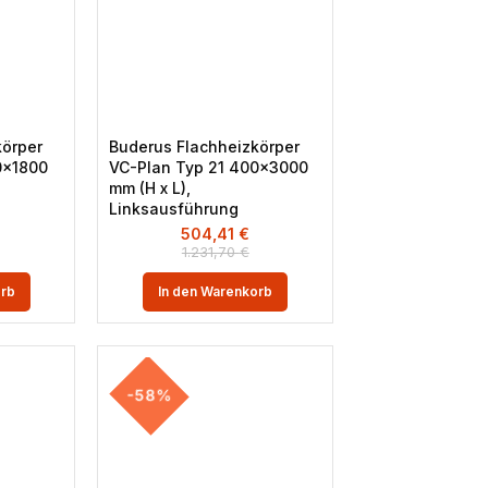
körper
Buderus Flachheizkörper
0×1800
VC-Plan Typ 21 400×3000
mm (H x L),
Linksausführung
504,41
€
1.231,70
€
orb
In den Warenkorb
-58%