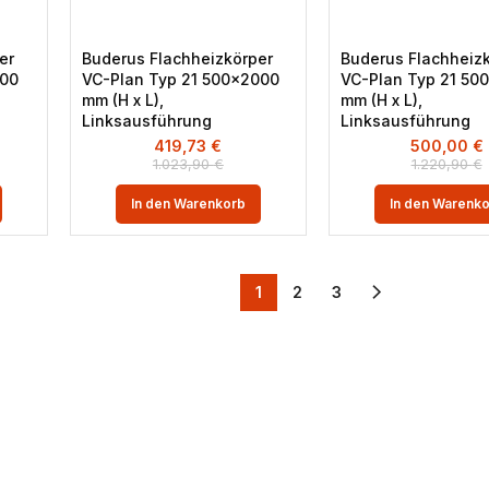
er
Buderus Flachheizkörper
Buderus Flachheiz
400
VC-Plan Typ 21 500×2000
VC-Plan Typ 21 50
mm (H x L),
mm (H x L),
Linksausführung
Linksausführung
419,73
€
500,00
€
1.023,90
€
1.220,90
€
In den Warenkorb
In den Warenk
1
2
3