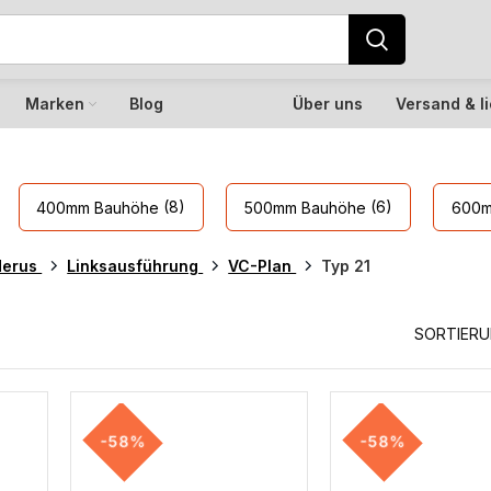
Marken
Blog
Über uns
Versand & l
(8)
(6)
400mm Bauhöhe
500mm Bauhöhe
600m
derus
Linksausführung
VC-Plan
Typ 21
SORTIER
-58%
-58%