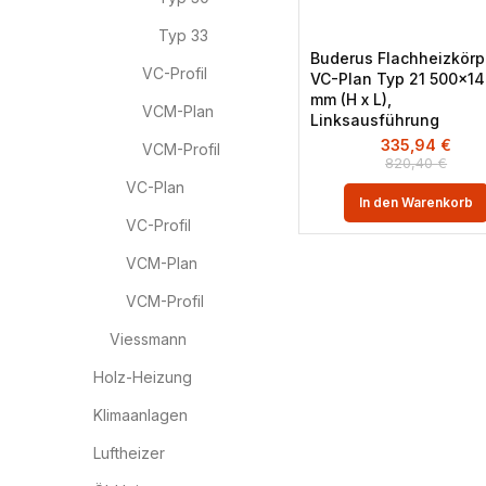
Typ 33
Buderus Flachheizkörp
VC-Profil
VC-Plan Typ 21 500×1
mm (H x L),
VCM-Plan
Linksausführung
335,94
€
VCM-Profil
820,40
€
VC-Plan
In den Warenkorb
VC-Profil
VCM-Plan
VCM-Profil
Viessmann
Holz-Heizung
Klimaanlagen
Luftheizer