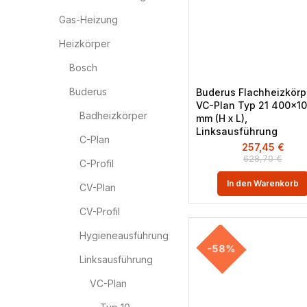
Gas-Heizung
Heizkörper
Bosch
Buderus
Buderus Flachheizkörp
VC-Plan Typ 21 400×1
Badheizkörper
mm (H x L),
Linksausführung
C-Plan
257,45
€
628,70
€
C-Profil
In den Warenkorb
CV-Plan
CV-Profil
Hygieneausführung
-58%
Linksausführung
VC-Plan