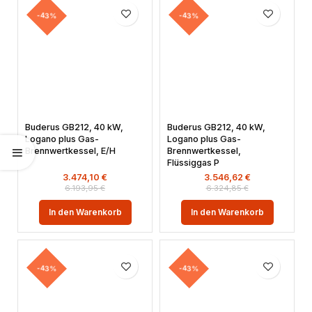
-43%
-43%
Buderus GB212, 40 kW,
Buderus GB212, 40 kW,
Logano plus Gas-
Logano plus Gas-
Brennwertkessel, E/H
Brennwertkessel,
Flüssiggas P
3.474,10
€
3.546,62
€
6.193,95
€
6.324,85
€
In den Warenkorb
In den Warenkorb
-43%
-43%