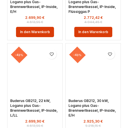
Logano plus Gas-
Logano plus Gas-
Brennwertkessel, IP-Inside,
Brennwertkessel, IP-Inside,
E/H
Flüssiggas P
2.699,90
€
2.772,42
€
4.813,55
€
4.944,45
€
In den Warenkorb
In den Warenkorb
-43%
-43%
Buderus GB212, 22 kW,
Buderus GB212, 30 kW,
Logano plus Gas-
Logano plus Gas-
Brennwertkessel, IP-Inside,
Brennwertkessel, IP-Inside,
L/LL
E/H
2.699,90
€
2.925,30
€
4.813,55
€
5.218,15
€