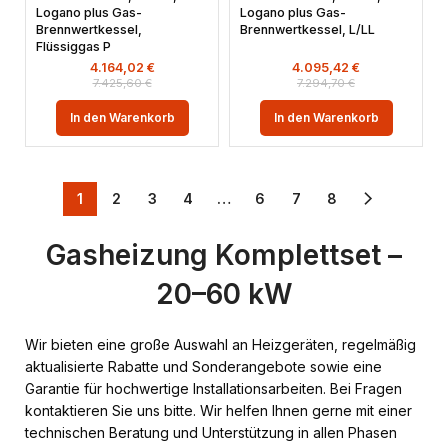
Logano plus Gas-
Logano plus Gas-
Brennwertkessel,
Brennwertkessel, L/LL
Flüssiggas P
4.164,02
€
4.095,42
€
7.425,60
€
7.294,70
€
In den Warenkorb
In den Warenkorb
1
2
3
4
…
6
7
8
Gasheizung Komplettset –
20–60 kW
Wir bieten eine große Auswahl an Heizgeräten, regelmäßig
aktualisierte Rabatte und Sonderangebote sowie eine
Garantie für hochwertige Installationsarbeiten. Bei Fragen
kontaktieren Sie uns bitte. Wir helfen Ihnen gerne mit einer
technischen Beratung und Unterstützung in allen Phasen