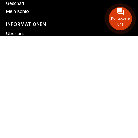
Geschäft
Mein Konto
Kontaktiere
INFORMATIONEN
uns
Über uns
Versand & lieferung
Zahlungsmöglichkeiten
Kontaktieren
Adresse: Zollstockgürtel 65, 50969 Köln, Deutschland
Telefon: +49 (917) 844-515-24
info@billiger-heizen.com
Billiger-Heizen.com
2025
F&M GmbH (HRB 31389, DE 306468471). Alle Rechte vorbehalten.
⚬
Impressum
⚬
Datenschutz
⚬
Allgemeine
⚬
Rücksendung &
Rückerstattung