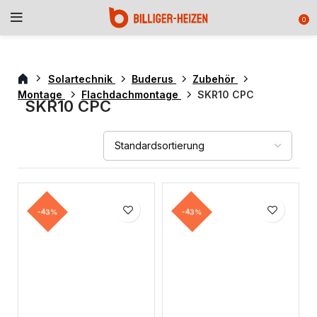
0
Solartechnik
Buderus
Zubehör
Montage
Flachdachmontage
SKR10 CPC
SKR10 CPC
-43%
-43%