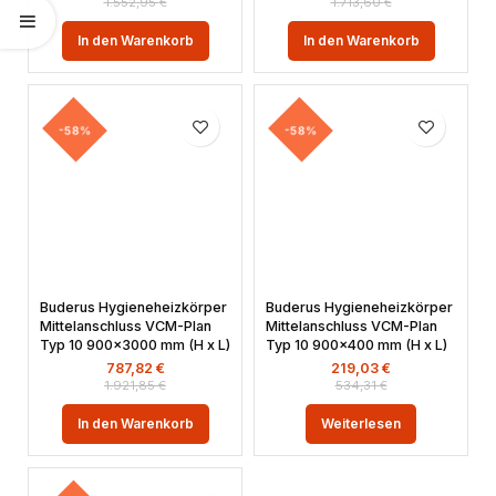
1.552,95
€
1.713,60
€
In den Warenkorb
In den Warenkorb
-58%
-58%
Buderus Hygieneheizkörper
Buderus Hygieneheizkörper
Mittelanschluss VCM-Plan
Mittelanschluss VCM-Plan
Typ 10 900×3000 mm (H x L)
Typ 10 900×400 mm (H x L)
787,82
€
219,03
€
1.921,85
€
534,31
€
In den Warenkorb
Weiterlesen