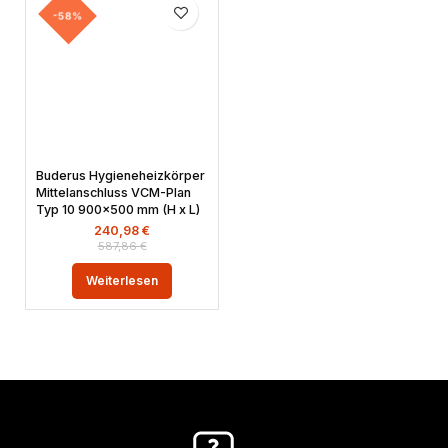
-58%
Buderus Hygieneheizkörper
Mittelanschluss VCM-Plan
Typ 10 900×500 mm (H x L)
240,98
€
587,86
€
Weiterlesen