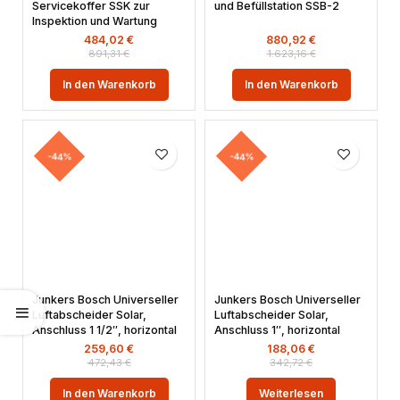
Servicekoffer SSK zur
und Befüllstation SSB-2
Inspektion und Wartung
484,02
€
880,92
€
891,31
€
1.623,16
€
In den Warenkorb
In den Warenkorb
-44%
-44%
Junkers Bosch Universeller
Junkers Bosch Universeller
Luftabscheider Solar,
Luftabscheider Solar,
Anschluss 1 1/2″, horizontal
Anschluss 1″, horizontal
259,60
€
188,06
€
472,43
€
342,72
€
In den Warenkorb
Weiterlesen