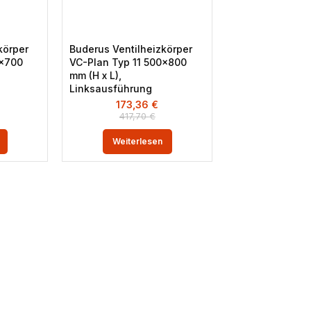
körper
Buderus Ventilheizkörper
0×700
VC-Plan Typ 11 500×800
mm (H x L),
Linksausführung
173,36
€
417,70
€
Weiterlesen