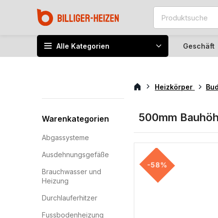
Alle Kategorien
Geschäft
Heizkörper
Bu
500mm Bauhö
Warenkategorien
Abgassysteme
Ausdehnungsgefäße
-58%
Brauchwasser und
Heizung
Durchlauferhitzer
Fussbodenheizung