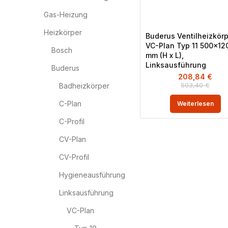
Gas-Heizung
Heizkörper
Buderus Ventilheizkör
VC-Plan Typ 11 500×12
Bosch
mm (H x L),
Linksausführung
Buderus
208,84
€
503,40
€
Badheizkörper
C-Plan
Weiterlesen
C-Profil
CV-Plan
CV-Profil
Hygieneausführung
Linksausführung
VC-Plan