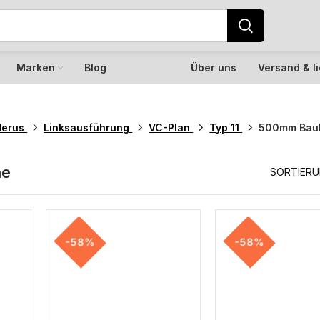
Marken
Blog
Über uns
Versand & l
derus
Linksausführung
VC-Plan
Typ 11
500mm Bau
he
SORTIER
-58%
-58%