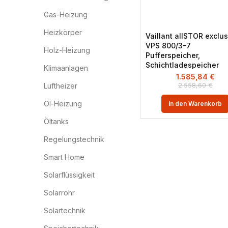
Gas-Heizung
Heizkörper
Vaillant allSTOR exclus
VPS 800/3-7
Holz-Heizung
Pufferspeicher,
Schichtladespeicher
Klimaanlagen
1.585,84
€
2.558,60
€
Luftheizer
Öl-Heizung
In den Warenkorb
Öltanks
Regelungstechnik
Smart Home
Solarflüssigkeit
Solarrohr
Solartechnik