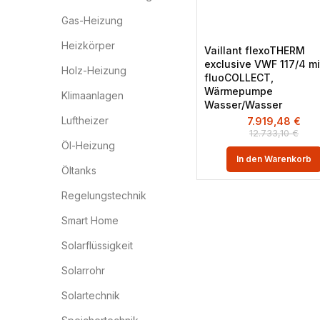
Gas-Heizung
Heizkörper
Vaillant flexoTHERM
exclusive VWF 117/4 mi
Holz-Heizung
fluoCOLLECT,
Wärmepumpe
Klimaanlagen
Wasser/Wasser
Luftheizer
7.919,48
€
12.733,10
€
Öl-Heizung
In den Warenkorb
Öltanks
Regelungstechnik
Smart Home
Solarflüssigkeit
Solarrohr
Solartechnik