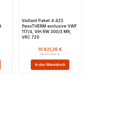
Vaillant Paket 4.423
t
flexoTHERM exclusive VWF
117/4, VIH RW 300/3 MR,
VRC 720
10.821,26
€
16.417,40
€
In den Warenkorb