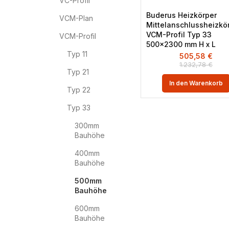
VC-Profil
Buderus Heizkörper
VCM-Plan
Mittelanschlussheizkö
VCM-Profil Typ 33
VCM-Profil
500×2300 mm H x L
Typ 11
505,58
€
1.232,78
€
Typ 21
In den Warenkorb
Typ 22
Typ 33
300mm
Bauhöhe
400mm
Bauhöhe
500mm
Bauhöhe
600mm
Bauhöhe