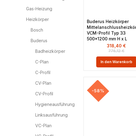
Gas-Heizung
Heizkörper
Buderus Heizkörper
Mittelanschlussheizkö
Bosch
VCM-Profil Typ 33
500×1200 mm H x L
Buderus
318,40
€
776,12
€
Badheizkörper
C-Plan
In den Warenkorb
C-Profil
CV-Plan
-58%
CV-Profil
Hygieneausführung
Linksausführung
VC-Plan