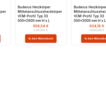
Buderus Heizkörper
Buderus Heizkörpe
rper
Mittelanschlussheizkörper
Mittelanschlusshei
VCM-Profil Typ 33
VCM-Profil Typ 33
500×2600 mm H x L
500×3000 mm H x L
556,54
€
624,16
€
1.357,31
€
1.523,38
€
In den Warenkorb
In den Warenk