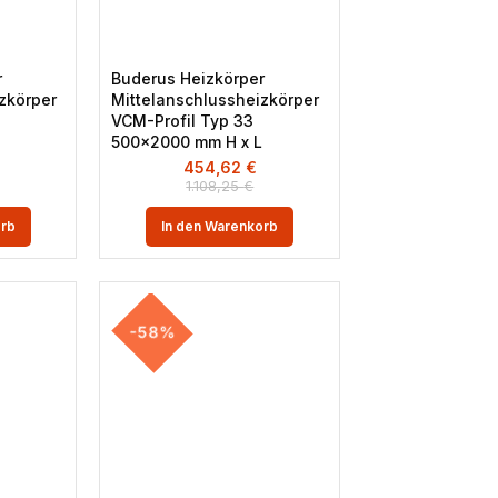
r
Buderus Heizkörper
zkörper
Mittelanschlussheizkörper
VCM-Profil Typ 33
500×2000 mm H x L
454,62
€
1.108,25
€
orb
In den Warenkorb
-58%