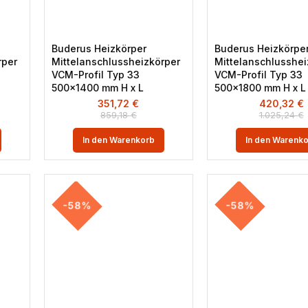
Buderus Heizkörper
Buderus Heizkörpe
rper
Mittelanschlussheizkörper
Mittelanschlusshei
VCM-Profil Typ 33
VCM-Profil Typ 33
500×1400 mm H x L
500×1800 mm H x L
351,72
€
420,32
€
859,18
€
1.025,24
€
In den Warenkorb
In den Warenk
-58%
-58%