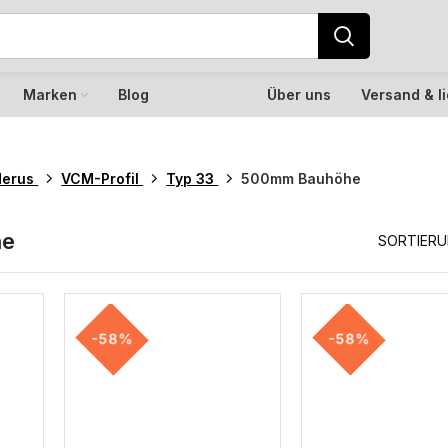
Marken
Blog
Über uns
Versand & l
derus
VCM-Profil
Typ 33
500mm Bauhöhe
he
SORTIER
-58%
-58%