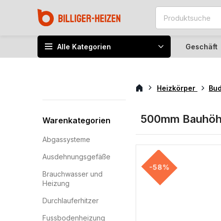
Alle Kategorien
Geschäft
Heizkörper
Bu
500mm Bauhö
Warenkategorien
Abgassysteme
Ausdehnungsgefäße
-58%
Brauchwasser und
Heizung
Durchlauferhitzer
Fussbodenheizung