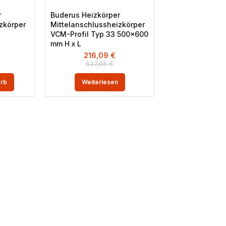
r
Buderus Heizkörper
zkörper
Mittelanschlussheizkörper
VCM-Profil Typ 33 500×600
mm H x L
216,09
€
527,05
€
orb
Weiterlesen