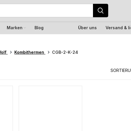
Marken
Blog
Über uns
Versand & l
olf
Kombithermen
CGB-2-K-24
SORTIER