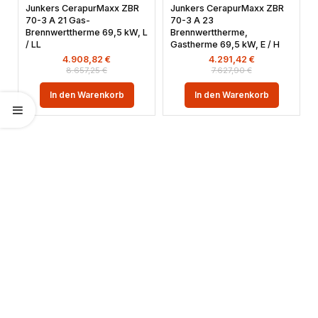
Junkers CerapurMaxx ZBR
Junkers CerapurMaxx ZBR
70-3 A 21 Gas-
70-3 A 23
Brennwerttherme 69,5 kW, L
Brennwerttherme,
/ LL
Gastherme 69,5 kW, E / H
4.908,82
€
4.291,42
€
8.657,25
€
7.627,90
€
In den Warenkorb
In den Warenkorb