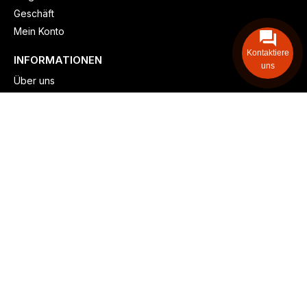
Geschäft
Mein Konto
Kontaktiere
INFORMATIONEN
uns
Über uns
Versand & lieferung
Zahlungsmöglichkeiten
Kontaktieren
Adresse: Zollstockgürtel 65, 50969 Köln, Deutschland
Telefon: +49 (917) 844-515-24
info@billiger-heizen.com
Billiger-Heizen.com
2025
F&M GmbH (HRB 31389, DE 306468471). Alle Rechte vorbehalten.
⚬
Impressum
⚬
Datenschutz
⚬
Allgemeine
⚬
Rücksendung &
Rückerstattung