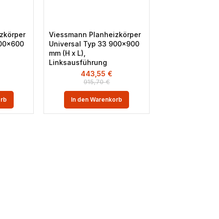
zkörper
Viessmann Planheizkörper
900×600
Universal Typ 33 900×900
mm (H x L),
Linksausführung
443,55
€
915,70
€
orb
In den Warenkorb