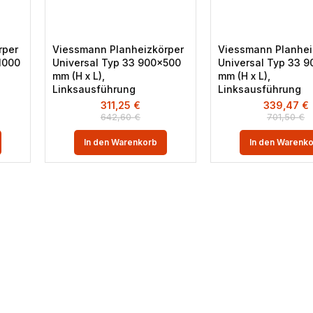
rper
Viessmann Planheizkörper
Viessmann Planhei
1000
Universal Typ 33 900×500
Universal Typ 33 
mm (H x L),
mm (H x L),
Linksausführung
Linksausführung
311,25
€
339,47
€
642,60
€
701,50
€
In den Warenkorb
In den Warenk