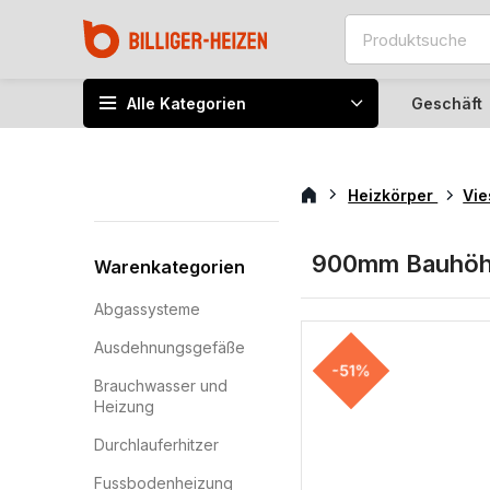
Alle Kategorien
Geschäft
Heizkörper
Vi
900mm Bauhö
Warenkategorien
Abgassysteme
Ausdehnungsgefäße
-51%
Brauchwasser und
Heizung
Durchlauferhitzer
Fussbodenheizung