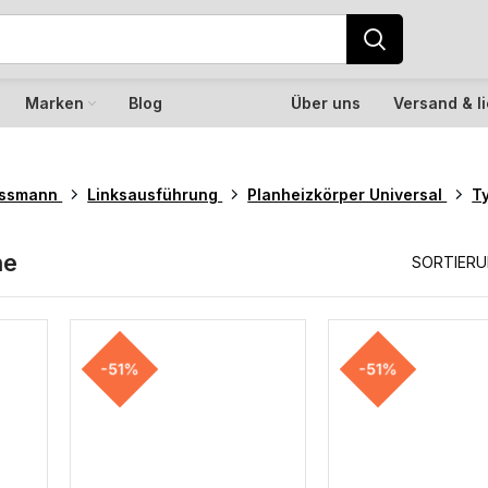
Marken
Blog
Über uns
Versand & l
essmann
Linksausführung
Planheizkörper Universal
T
he
SORTIER
-51%
-51%