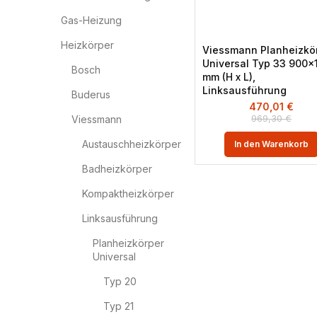
Gas-Heizung
Heizkörper
Viessmann Planheizkö
Universal Typ 33 900×
Bosch
mm (H x L),
Linksausführung
Buderus
470,01
€
969,30
€
Viessmann
Austauschheizkörper
In den Warenkorb
Badheizkörper
Kompaktheizkörper
Linksausführung
Planheizkörper
Universal
Typ 20
Typ 21