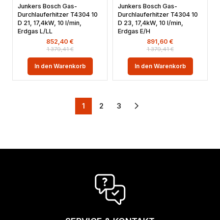
Junkers Bosch Gas-
Junkers Bosch Gas-
Durchlauferhitzer T4304 10
Durchlauferhitzer T4304 10
D 21, 17,4kW, 10 l/min,
D 23, 17,4kW, 10 l/min,
Erdgas L/LL
Erdgas E/H
852,40
€
891,60
€
1.379,41
€
1.379,41
€
In den Warenkorb
In den Warenkorb
1
2
3