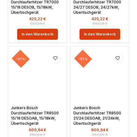
Durchlauferhitzer TR7000
Durchlauferhitzer TR7000
15/18 DESOB, 15/18kW,
24/27 DESOB, 24/27kW,
Übertischgerät
Übertischgerät
425,22
€
425,22
€
697,34
€
697,34
€
In den Warenkorb
In den Warenkorb
-37%
-37%
Junkers Bosch
Junkers Bosch
Durchlauferhitzer TR8500
Durchlauferhitzer TR8500
15/18 DESOAB, 15/18kW,
21/24 DESOAB, 21/24kW,
Übertischgerät
Übertischgerät
600,64
€
600,64
€
980,56
€
980,56
€