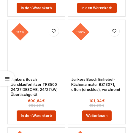
In den Warenkorb
In den Warenkorb
-37%
-38%
Junkers Bosch
Junkers Bosch Einhebel-
Durchlauferhitzer TR8500
Küchenarmatur BZ13071,
24/27 DESOAB, 24/27kW,
offen (drucklos), verchromt
Übertischgerät
600,64
€
101,04
€
980,56
€
166,60
€
In den Warenkorb
Weiterlesen