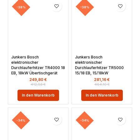
-38%
-38%
Junkers Bosch
Junkers Bosch
elektronischer
elektronischer
Durchlauferhitzer TR4000 18
Durchlauferhitzer TR5000
EB, 18kW Übertischgerät
15/18 EB, 15/18kW
249,80
€
281,16
€
412,93
€
464,10
€
In den Warenkorb
In den Warenkorb
-34%
-34%