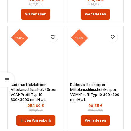
436,85
€
514,02
€
Weiterlesen
Weiterlesen
-58%
-58%
Buderus Heizkörper
Buderus Heizkörper
Mittelanschlussheizkörper
Mittelanschlussheizkörper
VCM-Profil Typ 10
VCM-Profil Typ 10 300×400
300×3000 mm H x L
mm H x L
254,60
€
90,55
€
622,01
€
220,86
€
In den Warenkorb
Weiterlesen