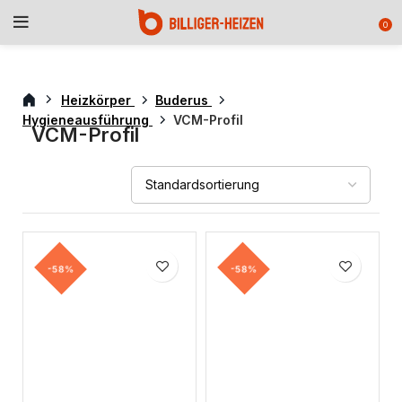
0
Heizkörper
Buderus
Hygieneausführung
VCM-Profil
VCM-Profil
-58%
-58%