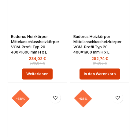
Buderus Heizkörper
Buderus Heizkörper
Mittelanschlussheizkörper
Mittelanschlussheizkörper
VCM-Profil Typ 20
VCM-Profil Typ 20
400×1600 mm H x L
400×1800 mm H x L
234,02
€
252,74
€
570,84
€
617,85
€
Weiterlesen
In den Warenkorb
-58%
-58%