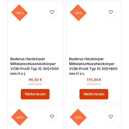
-58%
-58%
Buderus Heizkörper
Buderus Heizkörper
Mittelanschlussheizkörper
Mittelanschlussheizkörper
VCM-Profil Typ 10 300×500
VCM-Profil Typ 10 300×800
mm H x L
mm H x L
96,92
€
115,84
€
236,33
€
282,57
€
Weiterlesen
Weiterlesen
-58%
-58%