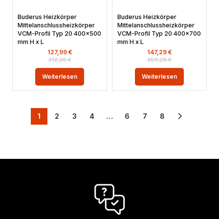
Buderus Heizkörper
Buderus Heizkörper
Mittelanschlussheizkörper
Mittelanschlussheizkörper
VCM-Profil Typ 20 400×500
VCM-Profil Typ 20 400×700
mm H x L
mm H x L
127,99
€
147,29
€
312,26
€
359,26
€
Weiterlesen
Weiterlesen
1
2
3
4
…
6
7
8