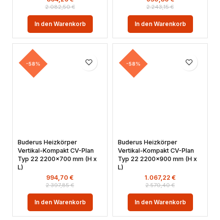
2.082,50
€
2.243,15
€
In den Warenkorb
In den Warenkorb
-58%
-58%
Buderus Heizkörper
Buderus Heizkörper
Vertikal-Kompakt CV-Plan
Vertikal-Kompakt CV-Plan
Typ 22 2200×700 mm (H x
Typ 22 2200×900 mm (H x
L)
L)
994,70
€
1.067,22
€
2.397,85
€
2.570,40
€
In den Warenkorb
In den Warenkorb