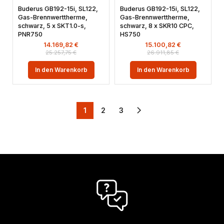
Buderus GB192-15i, SL122,
Buderus GB192-15i, SL122,
Gas-Brennwerttherme,
Gas-Brennwerttherme,
schwarz, 5 x SKT1.0-s,
schwarz, 8 x SKR10 CPC,
PNR750
HS750
14.169,82
€
15.100,82
€
25.257,75
€
26.911,85
€
In den Warenkorb
In den Warenkorb
1
2
3