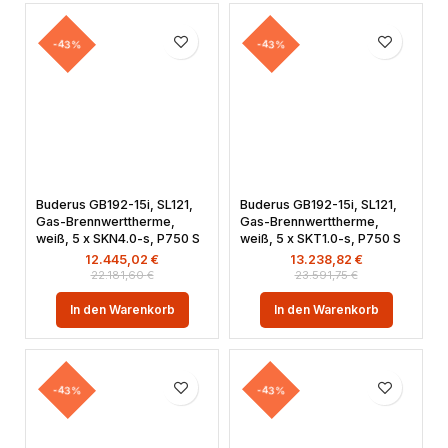
-43%
-43%
Buderus GB192-15i, SL121,
Buderus GB192-15i, SL121,
Gas-Brennwerttherme,
Gas-Brennwerttherme,
weiß, 5 x SKN4.0-s, P750 S
weiß, 5 x SKT1.0-s, P750 S
12.445,02
€
13.238,82
€
22.181,60
€
23.591,75
€
In den Warenkorb
In den Warenkorb
-43%
-43%