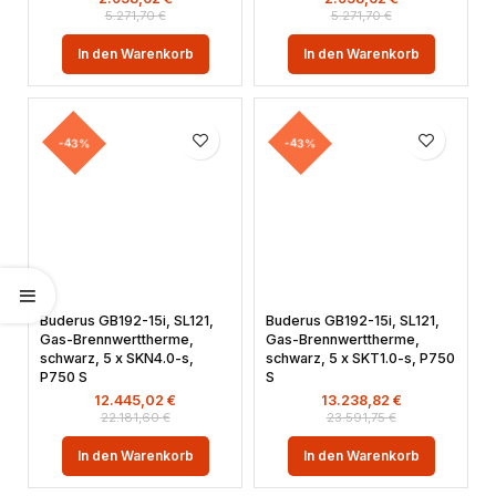
5.271,70
€
5.271,70
€
In den Warenkorb
In den Warenkorb
-43%
-43%
Buderus GB192-15i, SL121,
Buderus GB192-15i, SL121,
Gas-Brennwerttherme,
Gas-Brennwerttherme,
schwarz, 5 x SKN4.0-s,
schwarz, 5 x SKT1.0-s, P750
P750 S
S
12.445,02
€
13.238,82
€
22.181,60
€
23.591,75
€
In den Warenkorb
In den Warenkorb