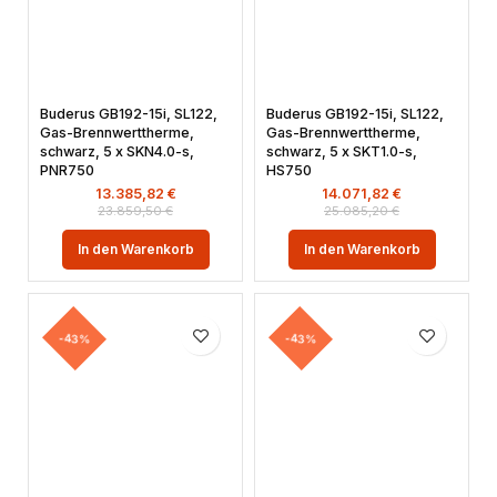
Buderus GB192-15i, SL122,
Buderus GB192-15i, SL122,
Gas-Brennwerttherme,
Gas-Brennwerttherme,
schwarz, 5 x SKN4.0-s,
schwarz, 5 x SKT1.0-s,
PNR750
HS750
13.385,82
€
14.071,82
€
23.859,50
€
25.085,20
€
In den Warenkorb
In den Warenkorb
-43%
-43%