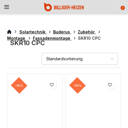
0
Solartechnik
Buderus
Zubehör
Montage
Fassadenmontage
SKR10 CPC
SKR10 CPC
-43%
-43%