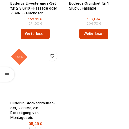
Buderus Erweiterungs-Set
Buderus Grundset für 1
für 2 SKR10 – Fassade oder
SKR10, Fassade
2 SKR5 – Flachdach
152,19
€
116,13
€
271,00
€
206,70
€
Weiterlesen
Weiterlesen
-43%
Buderus Stockschrauben-
Set, 2 Stück, zur
Befestigung von
Montagesets
35,48
€
63,20
€