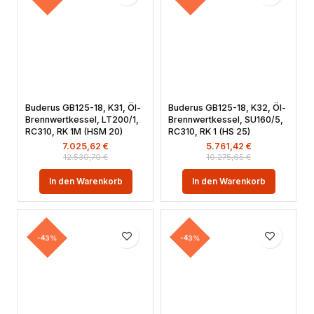
Buderus GB125-18, K31, Öl-
Buderus GB125-18, K32, Öl-
Brennwertkessel, LT200/1,
Brennwertkessel, SU160/5,
RC310, RK 1M (HSM 20)
RC310, RK 1 (HS 25)
7.025,62
€
5.761,42
€
12.530,70
€
10.275,65
€
In den Warenkorb
In den Warenkorb
-43%
-43%