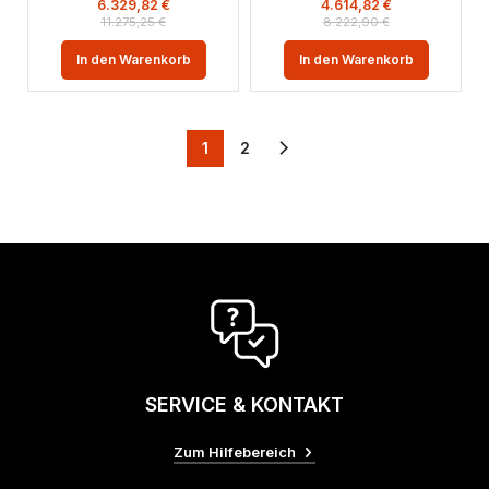
6.329,82
€
4.614,82
€
11.275,25
€
8.222,90
€
In den Warenkorb
In den Warenkorb
1
2
SERVICE & KONTAKT
Zum Hilfebereich