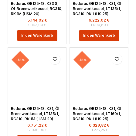
Buderus GB125-18, K33 S,
Buderus GB125-18, K31, Öl-
Öl-Brennwertkessel, RC310,
Brennwertkessel, LT135/1,
RK 1M (HSM 20)
RC310, RK 1 (HS 25)
5.144,02
€
6.222,02
€
9.163,00
€
11.090,80
€
In den Warenkorb
In den Warenkorb
-43%
-43%
Buderus GB125-18, K31, Öl-
Buderus GB125-18, K31, Öl-
Brennwertkessel, LT135/1,
Brennwertkessel, LT160/1,
RC310, RK 1M (HSM 20)
RC310, RK 1 (HS 25)
6.751,22
€
6.329,82
€
12.030,90
€
11.275,25
€