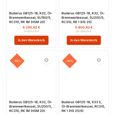
Buderus GB125-18, K32, Öl-
Buderus GB125-18, K32, Öl-
Brennwertkessel, SU160/5,
Brennwertkessel, SU200/5,
RC310, RK 1M (HSM 20)
RC310, RK 1 (HS 25)
6.290,62
€
5.800,62
€
11.221,70
€
10.335,15
€
In den Warenkorb
In den Warenkorb
-43%
-43%
Buderus GB125-18, K32, Öl-
Buderus GB125-18, K33 S,
Brennwertkessel, SU200/5,
Öl-Brennwertkessel, RC310,
RC310, RK 1M (HSM 20)
RK 1 (HS 25/6)