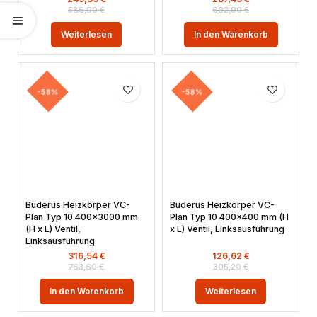
586,90
€
692,90
€
Weiterlesen
In den Warenkorb
-58%
-58%
Buderus Heizkörper VC-
Buderus Heizkörper VC-
Plan Typ 10 400×3000 mm
Plan Typ 10 400×400 mm (H
(H x L) Ventil,
x L) Ventil, Linksausführung
Linksausführung
316,54
€
126,62
€
763,60
€
305,20
€
In den Warenkorb
Weiterlesen