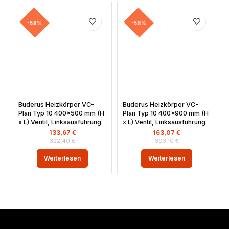
-58%
-58%
Buderus Heizkörper VC-
Buderus Heizkörper VC-
Plan Typ 10 400×500 mm (H
Plan Typ 10 400×900 mm (H
x L) Ventil, Linksausführung
x L) Ventil, Linksausführung
133,67
€
163,07
€
322,40
€
393,10
€
Weiterlesen
Weiterlesen