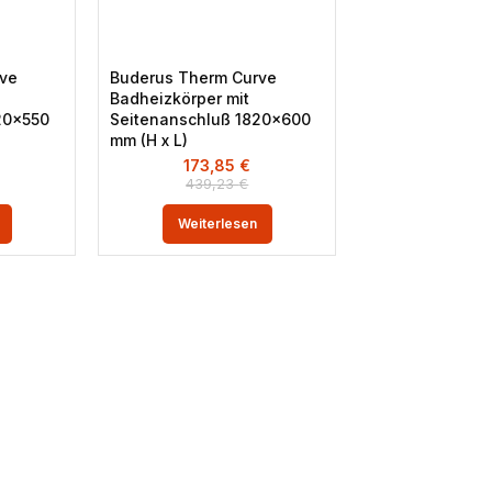
ve
Buderus Therm Curve
Badheizkörper mit
20×550
Seitenanschluß 1820×600
mm (H x L)
173,85
€
439,23
€
Weiterlesen