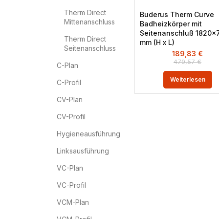
Therm Direct
Buderus Therm Curve
Mittenanschluss
Badheizkörper mit
Seitenanschluß 1820×
Therm Direct
mm (H x L)
Seitenanschluss
189,83
€
479,57
€
C-Plan
Weiterlesen
C-Profil
CV-Plan
CV-Profil
Hygieneausführung
Linksausführung
VC-Plan
VC-Profil
VCM-Plan