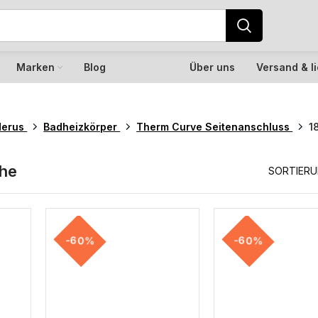
Marken
Blog
Über uns
Versand & l
derus
Badheizkörper
Therm Curve Seitenanschluss
1
he
SORTIER
-60%
-60%