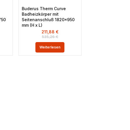
Buderus Therm Curve
Badheizkörper mit
750
Seitenanschluß 1820×950
mm (H x L)
211,88
€
535,26
€
Weiterlesen