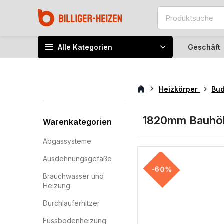
Alle Kategorien
Geschäft
Heizkörper
Bu
1820mm Bauhö
Warenkategorien
Abgassysteme
Ausdehnungsgefäße
-60%
Brauchwasser und
Heizung
Durchlauferhitzer
Fussbodenheizung