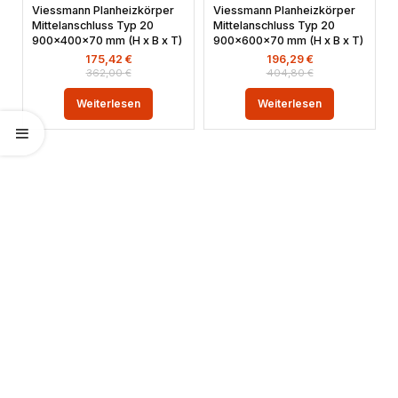
Viessmann Planheizkörper
Viessmann Planheizkörper
Mittelanschluss Typ 20
Mittelanschluss Typ 20
900x400x70 mm (H x B x T)
900x600x70 mm (H x B x T)
175,42
€
196,29
€
362,00
€
404,80
€
Weiterlesen
Weiterlesen