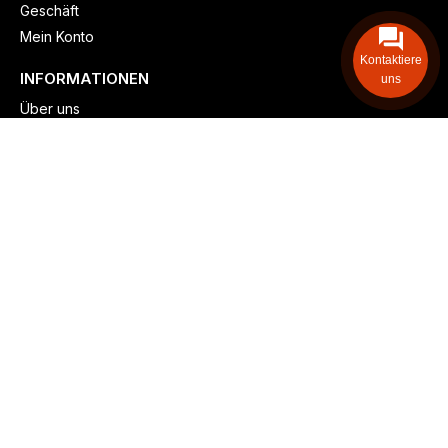
Geschäft
Mein Konto
Kontaktiere
INFORMATIONEN
uns
Über uns
Versand & lieferung
Zahlungsmöglichkeiten
Kontaktieren
Adresse: Zollstockgürtel 65, 50969 Köln, Deutschland
Telefon: +49 (917) 844-515-24
info@billiger-heizen.com
Billiger-Heizen.com
2025
F&M GmbH (HRB 31389, DE 306468471). Alle Rechte vorbehalten.
⚬
Impressum
⚬
Datenschutz
⚬
Allgemeine
⚬
Rücksendung &
Rückerstattung