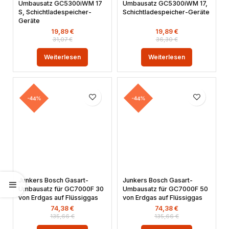
Umbausatz GC5300iWM 17
Umbausatz GC5300iWM 17,
S, Schichtladespeicher-
Schichtladespeicher-Geräte
Geräte
19,89
€
19,89
€
31,07
€
36,30
€
Weiterlesen
Weiterlesen
-44%
-44%
Junkers Bosch Gasart-
Junkers Bosch Gasart-
Umbausatz für GC7000F 30
Umbausatz für GC7000F 50
von Erdgas auf Flüssiggas
von Erdgas auf Flüssiggas
74,38
€
74,38
€
135,66
€
135,66
€