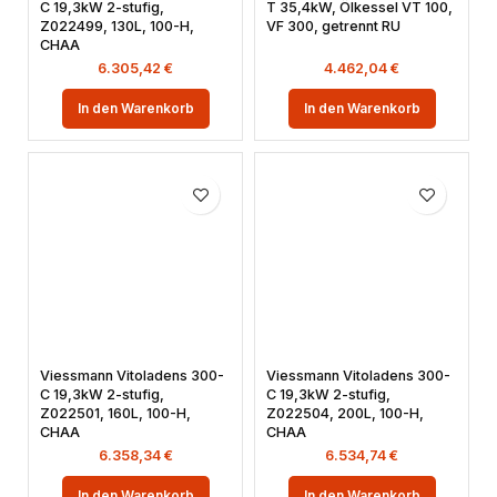
C 19,3kW 2-stufig,
T 35,4kW, Ölkessel VT 100,
Z022499, 130L, 100-H,
VF 300, getrennt RU
CHAA
6.305,42
€
4.462,04
€
In den Warenkorb
In den Warenkorb
Viessmann Vitoladens 300-
Viessmann Vitoladens 300-
C 19,3kW 2-stufig,
C 19,3kW 2-stufig,
Z022501, 160L, 100-H,
Z022504, 200L, 100-H,
CHAA
CHAA
6.358,34
€
6.534,74
€
In den Warenkorb
In den Warenkorb