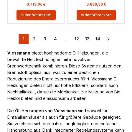
6.719,96
€
6.896,36
€
In den Warenkorb
In den Warenkorb
1
2
3
4
…
12
13
14
Viessmann
bietet hochmoderne Öl-Heizungen, die
bewährte Heiztechnologien mit innovativer
Brennwerttechnik kombinieren. Diese Systeme nutzen den
Brennstoff optimal aus, was zu einer deutlichen
Reduzierung des Energieverbrauchs führt. Viessmann Öl-
Heizungen bieten nicht nur hohe Effizienz, sondern auch
Nachhaltigkeit, da sie die Möglichkeit zur Nutzung von Bio-
Heizöl bieten und emissionsarm arbeiten.
Die
Öl-Heizungen von Viessmann
sind sowohl für
Einfamilienhäuser als auch für größere Gebäude geeignet.
Sie zeichnen sich durch ihre Langlebigkeit und einfache
Handhabung aus. Dank integrierter Regelungssysteme kann