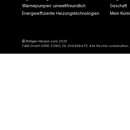
Wärmepumpen: umweltfreundlich
Geschäft
Energieeffiziente Heizungstechnologien
Mein Kont
Billiger-Heizen.com
2025
F&M GmbH (HRB 31389, DE 306468471). Alle Rechte vorbehalten.