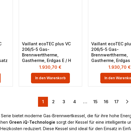
C
Vaillant ecoTEC plus VC
Vaillant ecoTEC pl
206/5-5 Gas-
206/5-5 Gas-
Brennwerttherme,
Brennwerttherme,
satz
Gastherme, Erdgas E / H
Gastherme, Erdgas 
1.930,70
€
1.930,70
€
In den Warenkorb
In den Warenk
1
2
3
4
…
15
16
17
Serie bietet moderne Gas-Brennwertkessel, die für ihre hohe Energ
ichen
Green iQ-Technologie
sorgt der Kessel für eine intelligente 
 Heizkosten reduziert. Diese Kessel sind ideal für den Einsatz in Ei