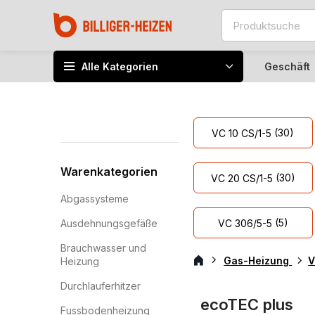
Alle Kategorien
Geschäft
(30)
VC 10 CS/1-5
Warenkategorien
(30)
VC 20 CS/1-5
Abgassysteme
(5)
VC 306/5-5
Ausdehnungsgefäße
Brauchwasser und
Gas-Heizung
V
Heizung
Durchlauferhitzer
ecoTEC plus
Fussbodenheizung