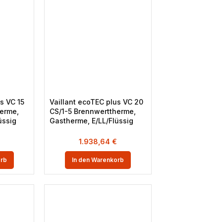
s VC 15
Vaillant ecoTEC plus VC 20
erme,
CS/1-5 Brennwerttherme,
üssig
Gastherme, E/LL/Flüssig
1.938,64
€
orb
In den Warenkorb