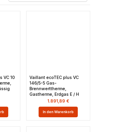
s VC 10
Vaillant ecoTEC plus VC
erme,
146/5-5 Gas-
üssig
Brennwerttherme,
Gastherme, Erdgas E / H
1.891,89
€
orb
In den Warenkorb