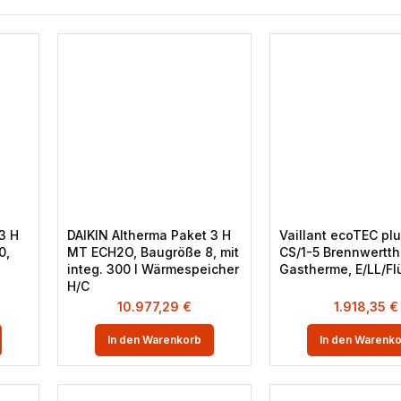
3 H
DAIKIN Altherma Paket 3 H
Vaillant ecoTEC plu
0,
MT ECH2O, Baugröße 8, mit
CS/1-5 Brennwertth
integ. 300 l Wärmespeicher
Gastherme, E/LL/Fl
H/C
10.977,29
€
1.918,35
€
In den Warenkorb
In den Warenk