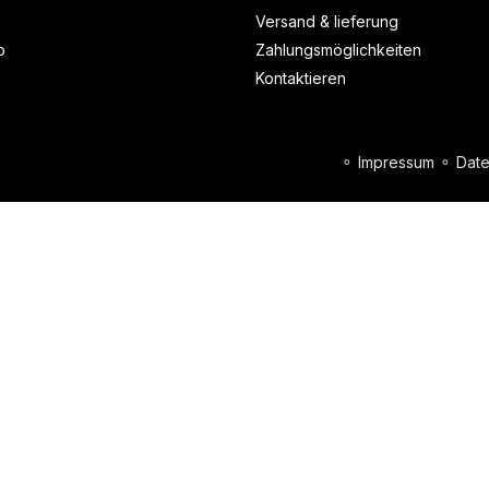
Versand & lieferung
o
Zahlungsmöglichkeiten
Kontaktieren
⚬
Impressum
⚬
Date