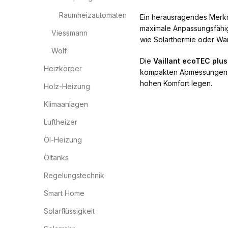
Raumheizautomaten
Ein herausragendes Merk
maximale Anpassungsfähig
Viessmann
wie Solarthermie oder Wä
Wolf
Die
Vaillant ecoTEC plus
Heizkörper
kompakten Abmessungen und
hohen Komfort legen.
Holz-Heizung
Klimaanlagen
Luftheizer
Öl-Heizung
Öltanks
Regelungstechnik
Smart Home
Solarflüssigkeit