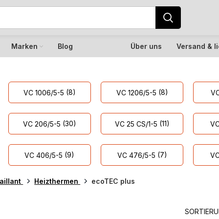
Marken
Blog
Über uns
Versand & l
(8)
(8)
VC 1006/5-5
VC 1206/5-5
VC
(30)
(11)
VC 206/5-5
VC 25 CS/1-5
VC
(9)
(7)
VC 406/5-5
VC 476/5-5
VC
aillant
Heizthermen
ecoTEC plus
SORTIER