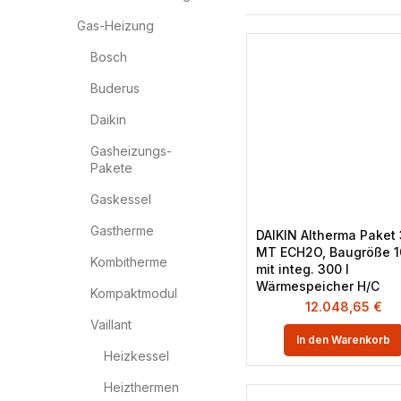
Gas-Heizung
Bosch
Buderus
Daikin
Gasheizungs-
Pakete
Gaskessel
Gastherme
DAIKIN Altherma Paket 
MT ECH2O, Baugröße 1
Kombitherme
mit integ. 300 l
Wärmespeicher H/C
Kompaktmodul
12.048,65
€
Vaillant
In den Warenkorb
Heizkessel
Heizthermen