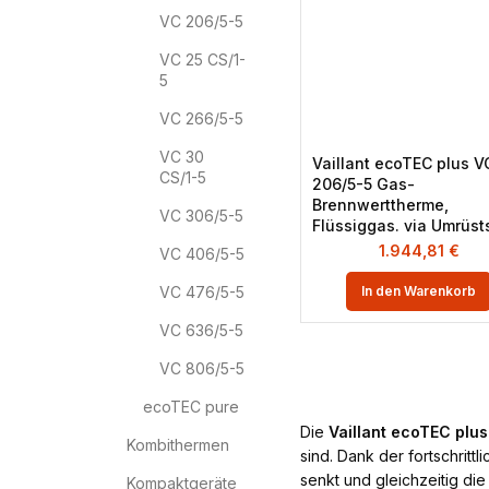
VC 206/5-5
VC 25 CS/1-
5
VC 266/5-5
VC 30
Vaillant ecoTEC plus V
CS/1-5
206/5-5 Gas-
Brennwerttherme,
VC 306/5-5
Flüssiggas. via Umrüst
1.944,81
€
VC 406/5-5
VC 476/5-5
In den Warenkorb
VC 636/5-5
VC 806/5-5
ecoTEC pure
Die
Vaillant ecoTEC plus
Kombithermen
sind. Dank der fortschrittl
senkt und gleichzeitig die
Kompaktgeräte