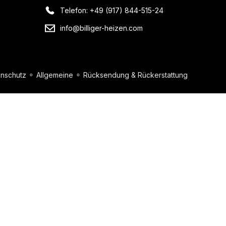
Telefon: +49 (917) 844-515-24
info@billiger-heizen.com
nschutz
⚬
Allgemeine
⚬
Rücksendung & Rückerstattung