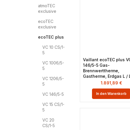
atmoTEC
exclusive
ecoTEC
exclusive
ecoTEC plus
VC 10 CS/1-
5
Vaillant ecoTEC plus V
VC 1006/5-
146/5-5 Gas-
5
Brennwerttherme,
Gastherme, Erdgas L / 
VC 1206/5-
1.891,89
€
5
In den Warenkorb
VC 146/5-5
VC 15 CS/1-
5
VC 20
CS/1-5