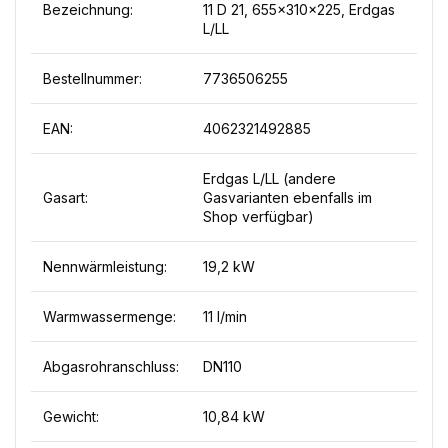
Bezeichnung:
11 D 21, 655x310x225, Erdgas
L/LL
Bestellnummer:
7736506255
EAN:
4062321492885
Erdgas L/LL (andere
Gasart:
Gasvarianten ebenfalls im
Shop verfügbar)
Nennwärmleistung:
19,2 kW
Warmwassermenge:
11 l/min
Abgasrohranschluss:
DN110
Gewicht:
10,84 kW