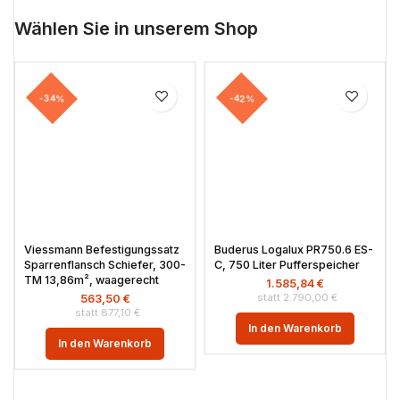
Wählen Sie in unserem Shop
-34%
-42%
Viessmann Befestigungssatz
Buderus Logalux PR750.6 ES-
Sparrenflansch Schiefer, 300-
C, 750 Liter Pufferspeicher
TM 13,86m², waagerecht
1.585,84
€
2.790,00
€
563,50
€
877,10
€
In den Warenkorb
In den Warenkorb