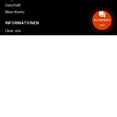
Geschäft
Mein Konto
Kontaktiere
INFORMATIONEN
uns
Über uns
Versand & lieferung
Zahlungsmöglichkeiten
Kontaktieren
Adresse: Zollstockgürtel 65, 50969 Köln, Deutschland
Telefon: +49 (917) 844-515-24
info@billiger-heizen.com
Billiger-Heizen.com
2025
F&M GmbH (HRB 31389, DE 306468471). Alle Rechte vorbehalten.
⚬
Impressum
⚬
Datenschutz
⚬
Allgemeine
⚬
Rücksendung &
Rückerstattung