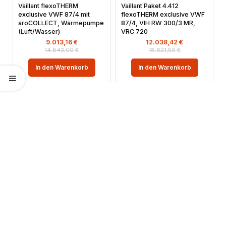
Vaillant flexoTHERM
Vaillant Paket 4.412
exclusive VWF 87/4 mit
flexoTHERM exclusive VWF
aroCOLLECT, Wärmepumpe
87/4, VIH RW 300/3 MR,
(Luft/Wasser)
VRC 720
9.013,16
€
12.038,42
€
14.843,00
€
18.621,50
€
In den Warenkorb
In den Warenkorb