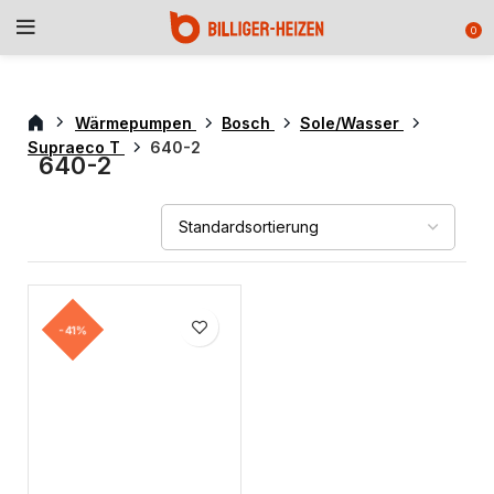
0
Wärmepumpen
Bosch
Sole/Wasser
Supraeco T
640-2
640-2
-41%