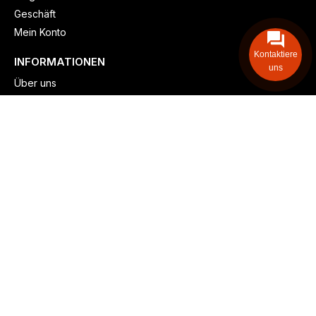
Geschäft
Mein Konto
Kontaktiere
INFORMATIONEN
uns
Über uns
Versand & lieferung
Zahlungsmöglichkeiten
Kontaktieren
Adresse: Zollstockgürtel 65, 50969 Köln, Deutschland
Telefon: +49 (917) 844-515-24
info@billiger-heizen.com
Billiger-Heizen.com
2025
F&M GmbH (HRB 31389, DE 306468471). Alle Rechte vorbehalten.
⚬
Impressum
⚬
Datenschutz
⚬
Allgemeine
⚬
Rücksendung &
Rückerstattung