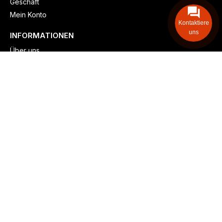
Geschäft
Mein Konto
Kontaktiere
uns
INFORMATIONEN
Über uns
Versand & lieferung
Zahlungsmöglichkeiten
Kontaktieren
Adresse: Zollstockgürtel 65, 50969 Köln, Deutschland
Telefon: +49 (917) 844-515-24
info@billiger-heizen.com
Billiger-Heizen.com
2025
F&M GmbH (HRB 31389, DE 306468471). Alle Rechte vorbehalten.
⚬
Impressum
⚬
Datenschutz
⚬
Allgemeine
⚬
Rücksendung &
Rückerstattung