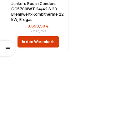
Junkers Bosch Condens
GC5700iWT 24/42 S 23
Brennwert-Kombitherme 22
kW, Erdgas
3.699,50
€
6.812,75
€
In den Warenkorb