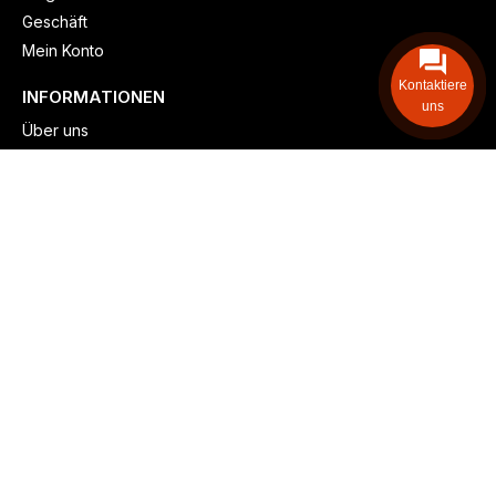
Geschäft
Mein Konto
Kontaktiere
INFORMATIONEN
uns
Über uns
Versand & lieferung
Zahlungsmöglichkeiten
Kontaktieren
Adresse: Zollstockgürtel 65, 50969 Köln, Deutschland
Telefon: +49 (917) 844-515-24
info@billiger-heizen.com
Billiger-Heizen.com
2025
F&M GmbH (HRB 31389, DE 306468471). Alle Rechte vorbehalten.
⚬
Impressum
⚬
Datenschutz
⚬
Allgemeine
⚬
Rücksendung &
Rückerstattung