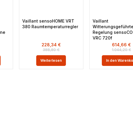
Vaillant sensoHOME VRT
Vaillant
380 Raumtemperaturregler
Witterungsgeführt
one
Regelung sensoC
VRC 720f
228,34
€
614,66
€
388,80
€
1.044,20
€
Weiterlesen
In den Warenk