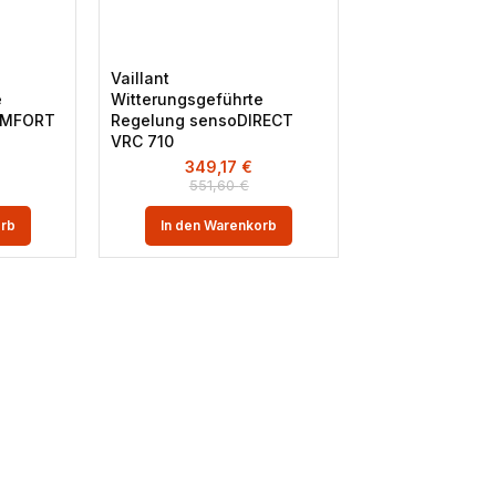
Vaillant
e
Witterungsgeführte
OMFORT
Regelung sensoDIRECT
VRC 710
349,17
€
551,60
€
orb
In den Warenkorb