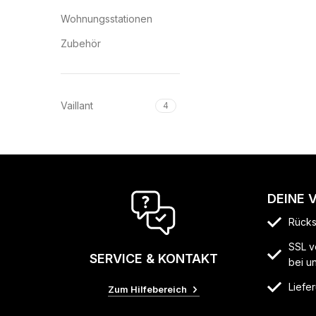
Wohnungsstationen
Zubehör
Vaillant
4
DEINE 
Rücks
SSL v
SERVICE & KONTAKT
bei u
Liefer
Zum Hilfebereich