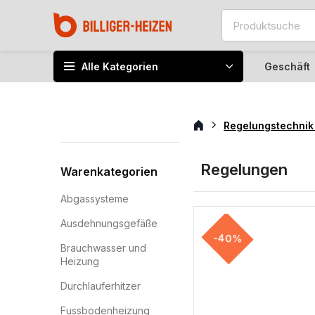
Alle Kategorien
Geschäft
Regelungstechni
Regelungen
Warenkategorien
Abgassysteme
Ausdehnungsgefäße
-40%
Brauchwasser und
Heizung
Durchlauferhitzer
Fussbodenheizung