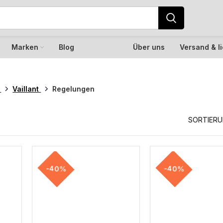
Marken
Blog
Über uns
Versand & l
k
Vaillant
Regelungen
SORTIER
-40%
-40%