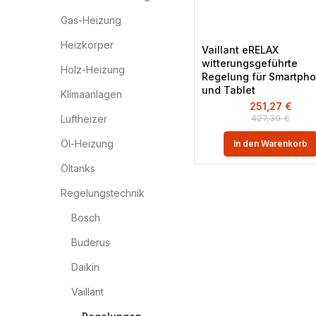
Gas-Heizung
Heizkörper
Vaillant eRELAX
witterungsgeführte
Holz-Heizung
Regelung für Smartph
und Tablet
Klimaanlagen
251,27
€
427,30
€
Luftheizer
Öl-Heizung
In den Warenkorb
Öltanks
Regelungstechnik
Bosch
Buderus
Daikin
Vaillant