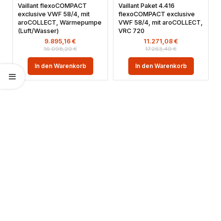
Vaillant flexoCOMPACT
Vaillant Paket 4.416
exclusive VWF 58/4, mit
flexoCOMPACT exclusive
aroCOLLECT, Wärmepumpe
VWF 58/4, mit aroCOLLECT,
(Luft/Wasser)
VRC 720
9.895,16
€
11.271,08
€
16.098,20
€
17.263,40
€
In den Warenkorb
In den Warenkorb