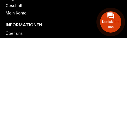
Geschäft
Mein Konto
Kontaktiere
INFORMATIONEN
uns
Über uns
Versand & lieferung
Zahlungsmöglichkeiten
Kontaktieren
Adresse: Zollstockgürtel 65, 50969 Köln, Deutschland
Telefon: +49 (917) 844-515-24
info@billiger-heizen.com
Billiger-Heizen.com
2025
F&M GmbH (HRB 31389, DE 306468471). Alle Rechte vorbehalten.
⚬
Impressum
⚬
Datenschutz
⚬
Allgemeine
⚬
Rücksendung &
Rückerstattung