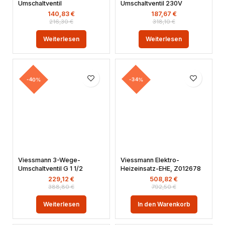
Umschaltventil
Umschaltventil 230V
140,83
€
187,67
€
216,30
€
318,10
€
Weiterlesen
Weiterlesen
-40%
-34%
Viessmann 3-Wege-
Viessmann Elektro-
Umschaltventil G 1 1/2
Heizeinsatz-EHE, Z012678
229,12
€
508,82
€
388,80
€
792,50
€
Weiterlesen
In den Warenkorb