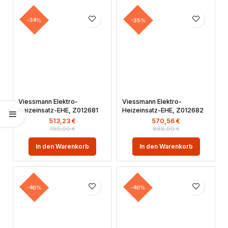
-34%
-35%
Viessmann Elektro-
Viessmann Elektro-
Heizeinsatz-EHE, Z012681
Heizeinsatz-EHE, Z012682
513,23
€
570,56
€
799,00
€
888,90
€
In den Warenkorb
In den Warenkorb
-40%
-40%