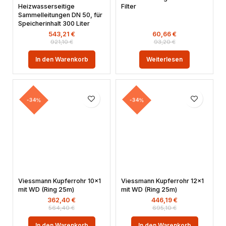
Heizwasserseitige
Filter
Sammelleitungen DN 50, für
Speicherinhalt 300 Liter
543,21
€
60,66
€
921,10
€
93,20
€
In den Warenkorb
Weiterlesen
-34%
-34%
Viessmann Kupferrohr 10×1
Viessmann Kupferrohr 12×1
mit WD (Ring 25m)
mit WD (Ring 25m)
362,40
€
446,19
€
564,40
€
695,10
€
In den Warenkorb
In den Warenkorb