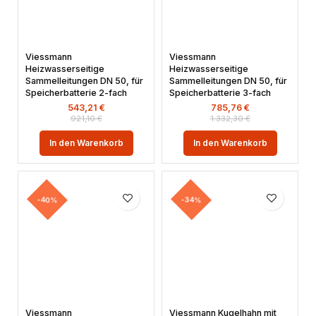
Viessmann
Viessmann
Heizwasserseitige
Heizwasserseitige
Sammelleitungen DN 50, für
Sammelleitungen DN 50, für
Speicherbatterie 2-fach
Speicherbatterie 3-fach
543,21
€
785,76
€
921,10
€
1.332,30
€
In den Warenkorb
In den Warenkorb
-40%
-34%
Viessmann
Viessmann Kugelhahn mit