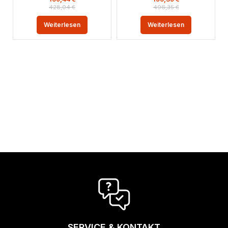
428,04
€
496,35
€
Weiterlesen
Weiterlesen
SERVICE & KONTAKT