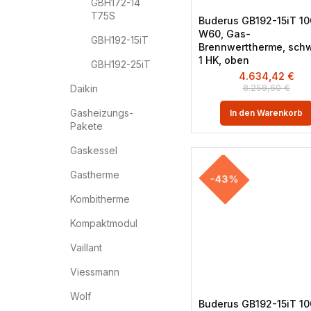
GBH172-14
T75S
Buderus GB192-15iT 10
W60, Gas-
GBH192-15iT
Brennwerttherme, schw
1 HK, oben
GBH192-25iT
4.634,42
€
Daikin
8.258,60
€
Gasheizungs-
In den Warenkorb
Pakete
Gaskessel
Gastherme
-43%
Kombitherme
Kompaktmodul
Vaillant
Viessmann
Wolf
Buderus GB192-15iT 10