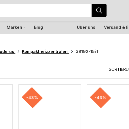
Marken
Blog
Über uns
Versand & l
uderus
Kompaktheizzentralen
GB192-15iT
SORTIER
-43%
-43%