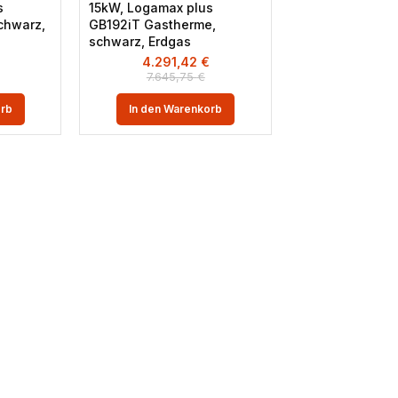
s
15kW, Logamax plus
chwarz,
GB192iT Gastherme,
schwarz, Erdgas
€
4.291,42
€
7.645,75
€
orb
In den Warenkorb