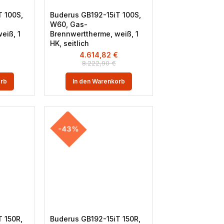
T 100S,
Buderus GB192-15iT 100S,
W60, Gas-
eiß, 1
Brennwerttherme, weiß, 1
HK, seitlich
€
4.614,82
€
8.222,90
€
orb
In den Warenkorb
-43%
 150R,
Buderus GB192-15iT 150R,