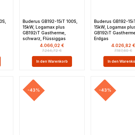
0S,
Buderus GB192-15iT 100S,
Buderus GB192-15i
15kW, Logamax plus
15kW, Logamax plu
GB192iT Gastherme,
GB192iT Gastherme
schwarz, Flüssiggas
Erdgas
4.066,02
€
4.026,82
7.244,72
€
7.187,60
€
In den Warenkorb
In den Warenk
-43%
-43%