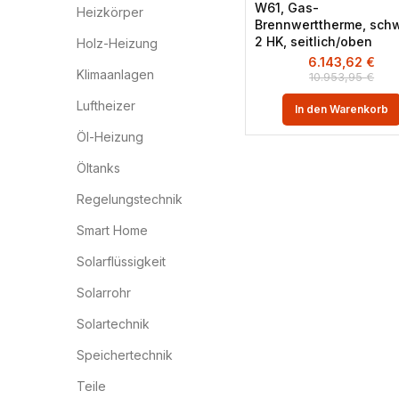
W61, Gas-
Heizkörper
Brennwerttherme, schw
2 HK, seitlich/oben
Holz-Heizung
6.143,62
€
Klimaanlagen
10.953,95
€
Luftheizer
In den Warenkorb
Öl-Heizung
Öltanks
Regelungstechnik
Smart Home
Solarflüssigkeit
Solarrohr
Solartechnik
Speichertechnik
Teile