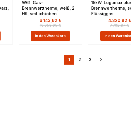
W61, Gas-
15kW, Logamax plu
arz,
Brennwerttherme, weiß, 2
Brennwertherme, s
HK, seitlich/oben
Flüssiggas
6.143,62
€
4.320,82
10.953,95
€
7.702,87
€
In den Warenkorb
In den Warenk
1
2
3