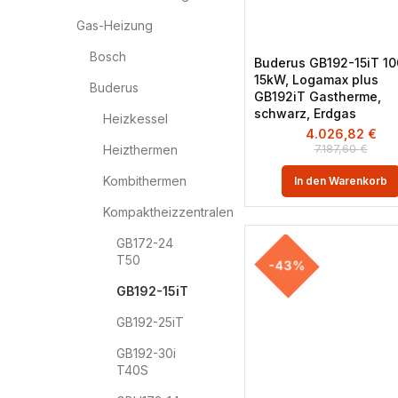
Gas-Heizung
Bosch
Buderus GB192-15iT 10
15kW, Logamax plus
Buderus
GB192iT Gastherme,
schwarz, Erdgas
Heizkessel
4.026,82
€
7.187,60
€
Heizthermen
Kombithermen
In den Warenkorb
Kompaktheizzentralen
GB172-24
T50
-43%
GB192-15iT
GB192-25iT
GB192-30i
T40S