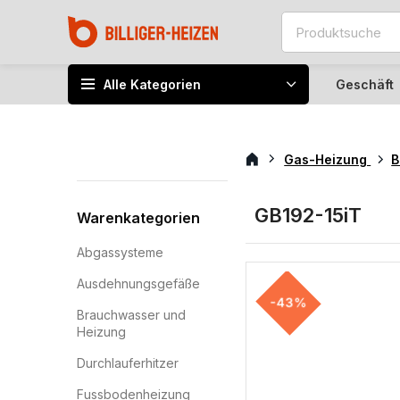
Alle Kategorien
Geschäft
Gas-Heizung
B
GB192-15iT
Warenkategorien
Abgassysteme
Ausdehnungsgefäße
-43%
Brauchwasser und
Heizung
Durchlauferhitzer
Fussbodenheizung