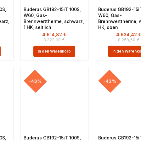
0S,
Buderus GB192-15iT 100S,
Buderus GB192-15i
W60, Gas-
W60, Gas-
arz,
Brennwerttherme, schwarz,
Brennwerttherme, w
1 HK, seitlich
HK, oben
4.614,82
€
4.634,42
8.222,90
€
8.258,60
€
In den Warenkorb
In den Warenk
-43%
-43%
0S,
Buderus GB192-15iT 100S,
Buderus GB192-15iT