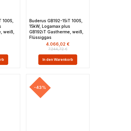
T 100S,
Buderus GB192-15iT 100S,
s
15kW, Logamax plus
, weiß,
GB192iT Gastherme, weiß,
Flüssiggas
€
4.066,02
€
7.244,72
€
orb
In den Warenkorb
-43%