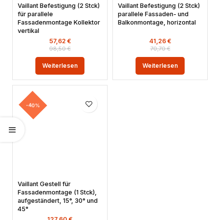
Vaillant Befestigung (2 Stck)
Vaillant Befestigung (2 Stck)
für parallele
parallele Fassaden- und
Fassadenmontage Kollektor
Balkonmontage, horizontal
vertikal
57,62
€
41,26
€
98,50
€
70,70
€
Weiterlesen
Weiterlesen
-40%
Vaillant Gestell für
Fassadenmontage (1 Stck),
aufgeständert, 15°, 30° und
45°
127,60
€